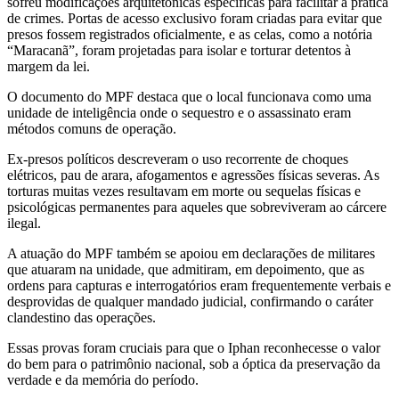
sofreu modificações arquitetônicas específicas para facilitar a prática
de crimes. Portas de acesso exclusivo foram criadas para evitar que
presos fossem registrados oficialmente, e as celas, como a notória
“Maracanã”, foram projetadas para isolar e torturar detentos à
margem da lei.
O documento do MPF destaca que o local funcionava como uma
unidade de inteligência onde o sequestro e o assassinato eram
métodos comuns de operação.
Ex-presos políticos descreveram o uso recorrente de choques
elétricos, pau de arara, afogamentos e agressões físicas severas. As
torturas muitas vezes resultavam em morte ou sequelas físicas e
psicológicas permanentes para aqueles que sobreviveram ao cárcere
ilegal.
A atuação do MPF também se apoiou em declarações de militares
que atuaram na unidade, que admitiram, em depoimento, que as
ordens para capturas e interrogatórios eram frequentemente verbais e
desprovidas de qualquer mandado judicial, confirmando o caráter
clandestino das operações.
Essas provas foram cruciais para que o Iphan reconhecesse o valor
do bem para o patrimônio nacional, sob a óptica da preservação da
verdade e da memória do período.