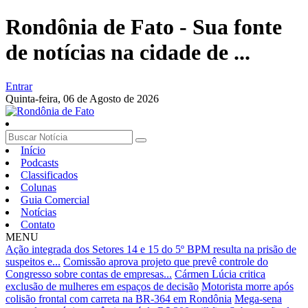
Rondônia de Fato - Sua fonte
de notícias na cidade de ...
Entrar
Quinta-feira,
06 de Agosto de 2026
Início
Podcasts
Classificados
Colunas
Guia Comercial
Notícias
Contato
MENU
Ação integrada dos Setores 14 e 15 do 5º BPM resulta na prisão de
suspeitos e...
Comissão aprova projeto que prevê controle do
Congresso sobre contas de empresas...
Cármen Lúcia critica
exclusão de mulheres em espaços de decisão
Motorista morre após
colisão frontal com carreta na BR-364 em Rondônia
Mega-sena