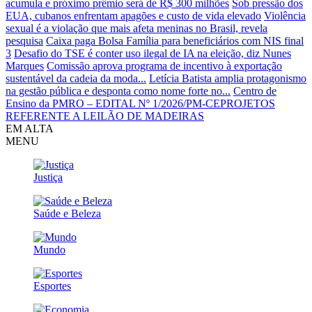
acumula e próximo prêmio será de R$ 300 milhões
Sob pressão dos
EUA, cubanos enfrentam apagões e custo de vida elevado
Violência
sexual é a violação que mais afeta meninas no Brasil, revela
pesquisa
Caixa paga Bolsa Família para beneficiários com NIS final
3
Desafio do TSE é conter uso ilegal de IA na eleição, diz Nunes
Marques
Comissão aprova programa de incentivo à exportação
sustentável da cadeia da moda...
Letícia Batista amplia protagonismo
na gestão pública e desponta como nome forte no...
Centro de
Ensino da PMRO – EDITAL Nº 1/2026/PM-CEPROJETOS
REFERENTE A LEILÃO DE MADEIRAS
EM ALTA
MENU
Justiça
Saúde e Beleza
Mundo
Esportes