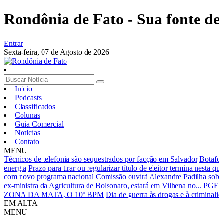
Rondônia de Fato - Sua fonte de 
Entrar
Sexta-feira,
07 de Agosto de 2026
Início
Podcasts
Classificados
Colunas
Guia Comercial
Notícias
Contato
MENU
Técnicos de telefonia são sequestrados por facção em Salvador
Botafo
energia
Prazo para tirar ou regularizar título de eleitor termina nesta q
com novo programa nacional
Comissão ouvirá Alexandre Padilha sobr
ex-ministra da Agricultura de Bolsonaro, estará em Vilhena no...
PGE-
ZONA DA MATA, O 10º BPM
Dia de guerra às drogas e à criminali
EM ALTA
MENU