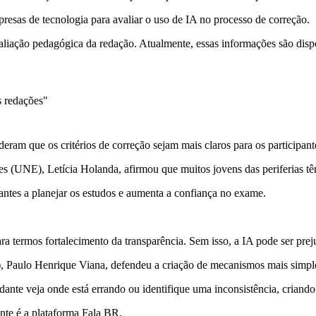
sas de tecnologia para avaliar o uso de IA no processo de correção.
aliação pedagógica da redação. Atualmente, essas informações são dispon
s redações"
eram que os critérios de correção sejam mais claros para os participan
tes (UNE), Letícia Holanda, afirmou que muitos jovens das periferias 
dantes a planejar os estudos e aumenta a confiança no exame.
ra termos fortalecimento da transparência. Sem isso, a IA pode ser preju
), Paulo Henrique Viana, defendeu a criação de mecanismos mais simple
ante veja onde está errando ou identifique uma inconsistência, criand
nte é a plataforma Fala BR.