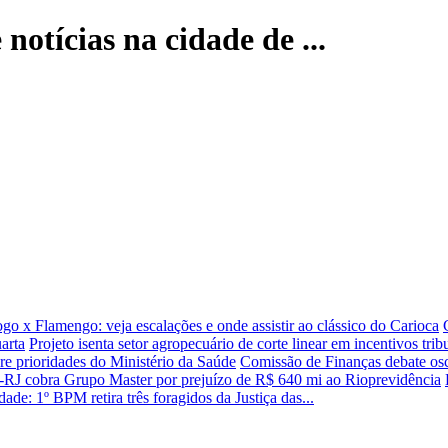
notícias na cidade de ...
go x Flamengo: veja escalações e onde assistir ao clássico do Carioca
uarta
Projeto isenta setor agropecuário de corte linear em incentivos trib
e prioridades do Ministério da Saúde
Comissão de Finanças debate osci
RJ cobra Grupo Master por prejuízo de R$ 640 mi ao Rioprevidência
dade: 1º BPM retira três foragidos da Justiça das...