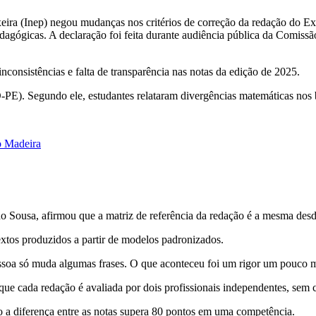
ixeira (Inep) negou mudanças nos critérios de correção da redação do
s pedagógicas. A declaração foi feita durante audiência pública da Comi
consistências e falta de transparência nas notas da edição de 2025.
E). Segundo ele, estudantes relataram divergências matemáticas nos bo
o Madeira
o Sousa, afirmou que a matriz de referência da redação é a mesma des
xtos produzidos a partir de modelos padronizados.
ssoa só muda algumas frases. O que aconteceu foi um rigor um pouco ma
que cada redação é avaliada por dois profissionais independentes, sem 
 a diferença entre as notas supera 80 pontos em uma competência.