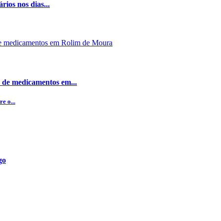
rios nos dias...
 de medicamentos em...
e o...
go