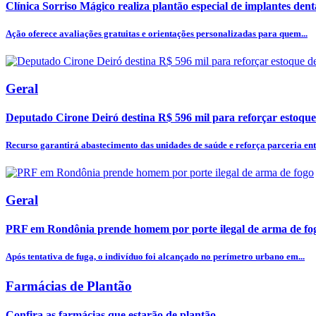
Clínica Sorriso Mágico realiza plantão especial de implantes dentá
Ação oferece avaliações gratuitas e orientações personalizadas para quem...
Geral
Deputado Cirone Deiró destina R$ 596 mil para reforçar estoque
Recurso garantirá abastecimento das unidades de saúde e reforça parceria entr
Geral
PRF em Rondônia prende homem por porte ilegal de arma de fo
Após tentativa de fuga, o indivíduo foi alcançado no perímetro urbano em...
Farmácias de Plantão
Confira as farmácias que estarão de plantão