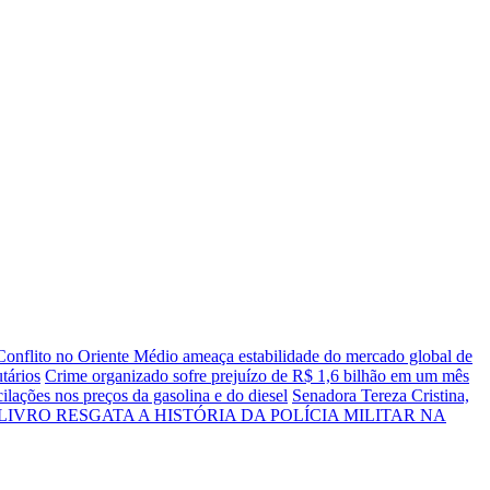
Conflito no Oriente Médio ameaça estabilidade do mercado global de
utários
Crime organizado sofre prejuízo de R$ 1,6 bilhão em um mês
lações nos preços da gasolina e do diesel
Senadora Tereza Cristina,
LIVRO RESGATA A HISTÓRIA DA POLÍCIA MILITAR NA