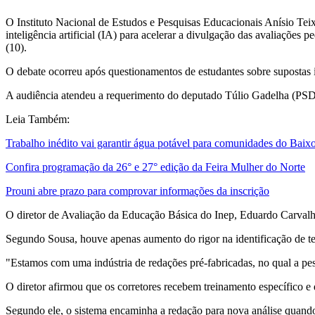
O Instituto Nacional de Estudos e Pesquisas Educacionais Anísio Te
inteligência artificial (IA) para acelerar a divulgação das avaliaçõe
(10).
O debate ocorreu após questionamentos de estudantes sobre supostas in
A audiência atendeu a requerimento do deputado Túlio Gadelha (PSD-P
Leia Também:
Trabalho inédito vai garantir água potável para comunidades do Baix
Confira programação da 26° e 27° edição da Feira Mulher do Norte
Prouni abre prazo para comprovar informações da inscrição
O diretor de Avaliação da Educação Básica do Inep, Eduardo Carvalh
Segundo Sousa, houve apenas aumento do rigor na identificação de te
"Estamos com uma indústria de redações pré-fabricadas, no qual a pe
O diretor afirmou que os corretores recebem treinamento específico e 
Segundo ele, o sistema encaminha a redação para nova análise quando