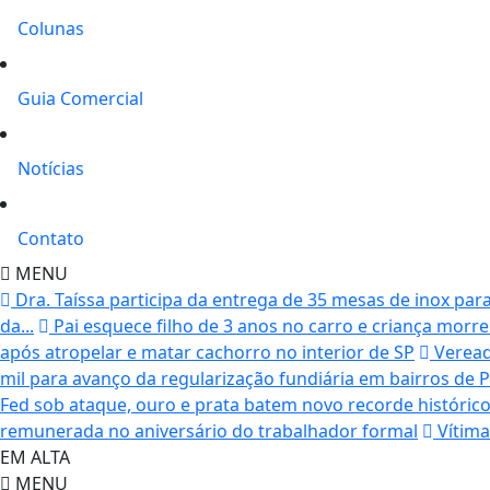
Colunas
Guia Comercial
Notícias
Contato
MENU
Dra. Taíssa participa da entrega de 35 mesas de inox par
da...
Pai esquece filho de 3 anos no carro e criança mor
após atropelar e matar cachorro no interior de SP
Veread
mil para avanço da regularização fundiária em bairros de Po
Fed sob ataque, ouro e prata batem novo recorde históric
remunerada no aniversário do trabalhador formal
Vítima
EM ALTA
MENU