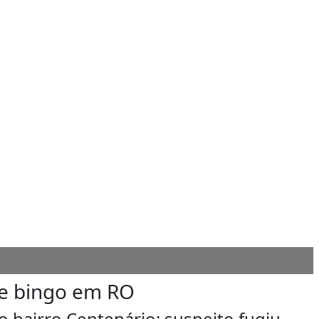
e bingo em RO
o bairro Centenário; suspeito fugiu