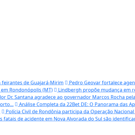
a feirantes de Guajará-Mirim
Pedro Geovar fortalece agend
re em Rondonópolis (MT)
Lindbergh propõe mudança em re
or Dr. Santana agradece ao governador Marcos Rocha pela r
rto...
Análise Completa da 22Bet DE: O Panorama das Ap
o
Polícia Civil de Rondônia participa da Operação Nacional 
s fatais de acidente em Nova Alvorada do Sul são identifica