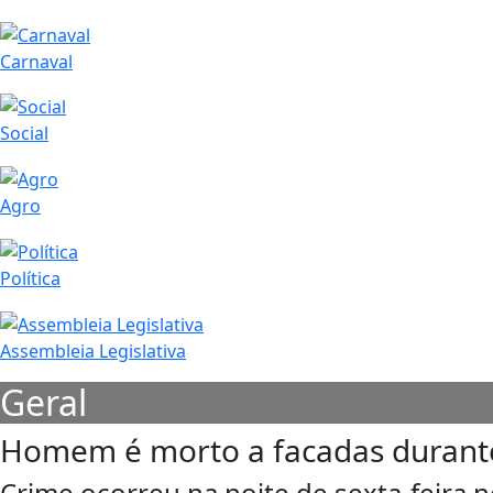
Carnaval
Social
Agro
Política
Assembleia Legislativa
Geral
Homem é morto a facadas durant
Crime ocorreu na noite de sexta-feira n