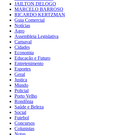
JAILTON DELOGO
MARCELO BARROSO
RICARDO KERTZMAN
Guia Comercial
Notícias
Agro
Assembleia Legislativa
Carnaval
Cidades
Economia
Educação e Futuro
Entretenimento
Esportes
Geral
Justiça
Mundo
Policial
Porto Velho
Rondônia
Saúde e Beleza
Social
Futebol
Concursos
Colunistas
Notas