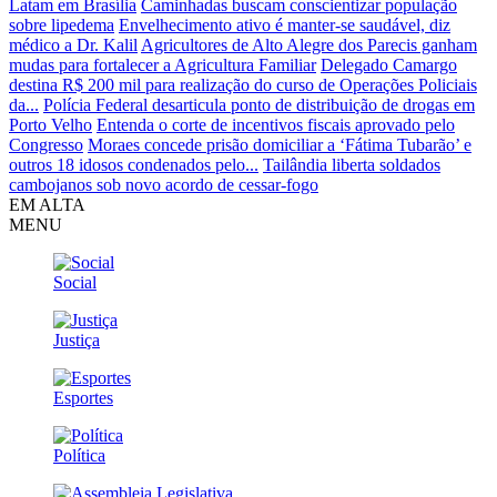
Latam em Brasília
Caminhadas buscam conscientizar população
sobre lipedema
Envelhecimento ativo é manter-se saudável, diz
médico a Dr. Kalil
Agricultores de Alto Alegre dos Parecis ganham
mudas para fortalecer a Agricultura Familiar
Delegado Camargo
destina R$ 200 mil para realização do curso de Operações Policiais
da...
Polícia Federal desarticula ponto de distribuição de drogas em
Porto Velho
Entenda o corte de incentivos fiscais aprovado pelo
Congresso
Moraes concede prisão domiciliar a ‘Fátima Tubarão’ e
outros 18 idosos condenados pelo...
Tailândia liberta soldados
cambojanos sob novo acordo de cessar-fogo
EM ALTA
MENU
Social
Justiça
Esportes
Política