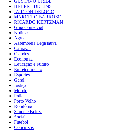
GUSTAVO URIBE
HEBERT DE LINS
JAILTON DELOGO
MARCELO BARROSO
RICARDO KERTZMAN
Guia Comercial
Notícias
Agro
Assembleia Legislativa
Carnaval
Cidades
Economia
Educação e Futuro
Entretenimento
Esportes
Geral
Justiça
Mundo
Policial
Porto Velho
Rondônia
Saúde e Beleza
Social
Futebol
Concursos