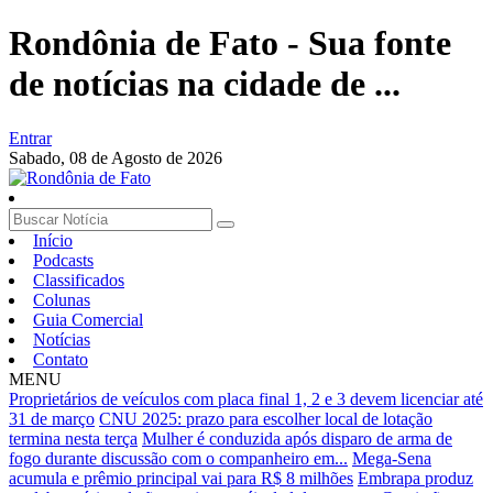
Rondônia de Fato - Sua fonte
de notícias na cidade de ...
Entrar
Sabado,
08 de Agosto de 2026
Início
Podcasts
Classificados
Colunas
Guia Comercial
Notícias
Contato
MENU
Proprietários de veículos com placa final 1, 2 e 3 devem licenciar até
31 de março
CNU 2025: prazo para escolher local de lotação
termina nesta terça
Mulher é conduzida após disparo de arma de
fogo durante discussão com o companheiro em...
Mega-Sena
acumula e prêmio principal vai para R$ 8 milhões
Embrapa produz