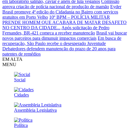
em laboratório salmão, caviar e anéis de lula veganos
Comissão
aprova criação de polícia nacional de produção de mamão
Eyder
Brasil promove 4ª edição do Cidadania no Bairro com serviços
gratuitos em Porto Velho
10º BPM – POLÍCIA MILITAR
PRENDE HOMEM QUE ACABARA DE MATAR DESAFETO
NO CENTRO DA CIDADE...
Após solicitação de Pedro
Fernandes, BR-421 começa a receber manutenção
Brasil vai buscar
novos parceiros para dimunuir impactos comerciais
Em busca de
recuperação, São Paulo recebe o desesperado Juventude
Debatedores defendem manutenção do prazo de 20 anos para
patentes de remédios
EM ALTA
MENU
Social
Cidades
Assembleia Legislativa
Política