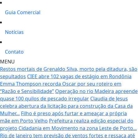
Guia Comercial
Notícias
Contato
MENU
Restos mortais de Grenaldo Silva, morto pela ditadura, são
sepultados
CIEE abre 102 vagas de estágio em Rondônia
Emma Thompson recorda Oscar por seu roteiro em
“Razão e Sensibilidade”
Operação no rio Madeira apreende
quase 100 quilos de pescado irregular
Claudia de Jesus
celebra abertura da licitação para construção da Casa da
Mulher...
Filho é preso após furtar e ameaçar a própria
mãe em Porto Velho
Prefeitura realiza edição especial do
projeto Cidadania em Movimento na zona Leste de Porto...
Rio de Janeiro tem previsão de ventos fortes e ressaca até