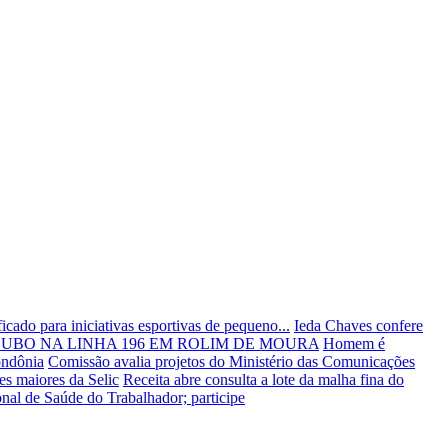
cado para iniciativas esportivas de pequeno...
Ieda Chaves confere
ROUBO NA LINHA 196 EM ROLIM DE MOURA
Homem é
ondônia
Comissão avalia projetos do Ministério das Comunicações
es maiores da Selic
Receita abre consulta a lote da malha fina do
nal de Saúde do Trabalhador; participe