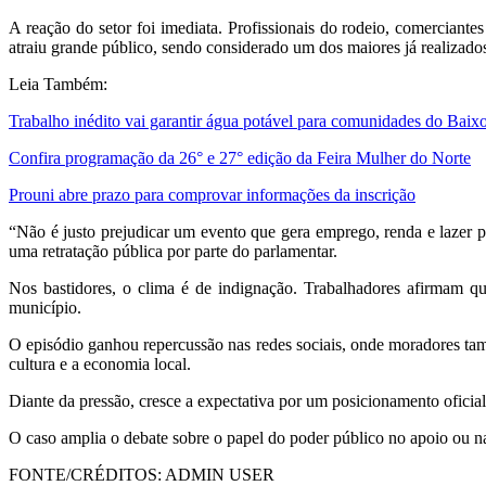
A reação do setor foi imediata. Profissionais do rodeio, comerciant
atraiu grande público, sendo considerado um dos maiores já realizado
Leia Também:
Trabalho inédito vai garantir água potável para comunidades do Baix
Confira programação da 26° e 27° edição da Feira Mulher do Norte
Prouni abre prazo para comprovar informações da inscrição
“Não é justo prejudicar um evento que gera emprego, renda e lazer 
uma retratação pública por parte do parlamentar.
Nos bastidores, o clima é de indignação. Trabalhadores afirmam que
município.
O episódio ganhou repercussão nas redes sociais, onde moradores tam
cultura e a economia local.
Diante da pressão, cresce a expectativa por um posicionamento oficial
O caso amplia o debate sobre o papel do poder público no apoio ou n
FONTE/CRÉDITOS:
ADMIN USER