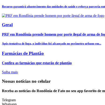
Recurso garantirá abastecimento das unidades de saúde e reforça parceria entr
Geral
PRF em Rondônia prende homem por porte ilegal de arma de fo
Após tentativa de fuga, o indivíduo foi alcançado no perímetro urbano em...
Farmácias de Plantão
Confira as farmácias que estarão de plantão
Saiba mais
Nossas notícias
no celular
Receba as notícias do Rondônia de Fato no seu app favorito de 
Telegram
Whatsapp