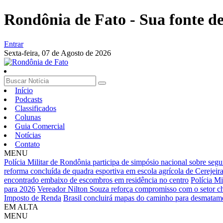
Rondônia de Fato - Sua fonte de 
Entrar
Sexta-feira,
07 de Agosto de 2026
Início
Podcasts
Classificados
Colunas
Guia Comercial
Notícias
Contato
MENU
Polícia Militar de Rondônia participa de simpósio nacional sobre segu
reforma concluída de quadra esportiva em escola agrícola de Cerejeir
encontrado embaixo de escombros em residência no centro
Polícia M
para 2026
Vereador Nilton Souza reforça compromisso com o setor cha
Imposto de Renda
Brasil concluirá mapas do caminho para desmatame
EM ALTA
MENU