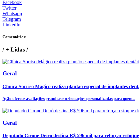
Facebook
Twitter
Whatsapp
Telegram
LinkedIn
Comentários:
/
+ Lidas
/
Geral
Clínica Sorriso Mágico realiza plantão especial de implantes dentá
Ação oferece avaliações gratuitas e orientações personalizadas para quem...
Geral
Deputado Cirone Deiró destina R$ 596 mil para reforçar estoque