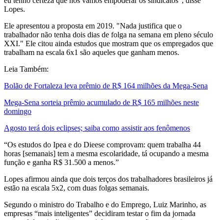
eu tenho certeza que nós vamos empoderar os sindicatos”, disse
Lopes.
Ele apresentou a proposta em 2019. "Nada justifica que o
trabalhador não tenha dois dias de folga na semana em pleno século
XXI." Ele citou ainda estudos que mostram que os empregados que
trabalham na escala 6x1 são aqueles que ganham menos.
Leia Também:
Bolão de Fortaleza leva prêmio de R$ 164 milhões da Mega-Sena
Mega-Sena sorteia prêmio acumulado de R$ 165 milhões neste
domingo
Agosto terá dois eclipses; saiba como assistir aos fenômenos
“Os estudos do Ipea e do Dieese comprovam: quem trabalha 44
horas [semanais] tem a mesma escolaridade, tá ocupando a mesma
função e ganha R$ 31.500 a menos.”
Lopes afirmou ainda que dois terços dos trabalhadores brasileiros já
estão na escala 5x2, com duas folgas semanais.
Segundo o ministro do Trabalho e do Emprego, Luiz Marinho, as
empresas “mais inteligentes” decidiram testar o fim da jornada