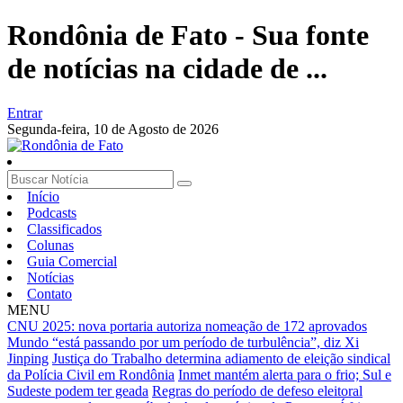
Rondônia de Fato - Sua fonte
de notícias na cidade de ...
Entrar
Segunda-feira,
10 de Agosto de 2026
Início
Podcasts
Classificados
Colunas
Guia Comercial
Notícias
Contato
MENU
CNU 2025: nova portaria autoriza nomeação de 172 aprovados
Mundo “está passando por um período de turbulência”, diz Xi
Jinping
Justiça do Trabalho determina adiamento de eleição sindical
da Polícia Civil em Rondônia
Inmet mantém alerta para o frio; Sul e
Sudeste podem ter geada
Regras do período de defeso eleitoral