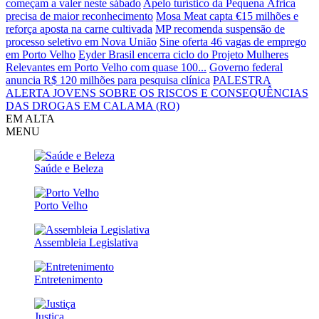
começam a valer neste sábado
Apelo turístico da Pequena África
precisa de maior reconhecimento
Mosa Meat capta €15 milhões e
reforça aposta na carne cultivada
MP recomenda suspensão de
processo seletivo em Nova União
Sine oferta 46 vagas de emprego
em Porto Velho
Eyder Brasil encerra ciclo do Projeto Mulheres
Relevantes em Porto Velho com quase 100...
Governo federal
anuncia R$ 120 milhões para pesquisa clínica
PALESTRA
ALERTA JOVENS SOBRE OS RISCOS E CONSEQUÊNCIAS
DAS DROGAS EM CALAMA (RO)
EM ALTA
MENU
Saúde e Beleza
Porto Velho
Assembleia Legislativa
Entretenimento
Justiça