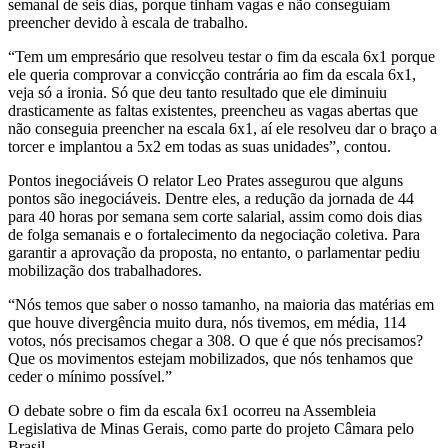
semanal de seis dias, porque tinham vagas e não conseguiam
preencher devido à escala de trabalho.
“Tem um empresário que resolveu testar o fim da escala 6x1 porque
ele queria comprovar a convicção contrária ao fim da escala 6x1,
veja só a ironia. Só que deu tanto resultado que ele diminuiu
drasticamente as faltas existentes, preencheu as vagas abertas que
não conseguia preencher na escala 6x1, aí ele resolveu dar o braço a
torcer e implantou a 5x2 em todas as suas unidades”, contou.
Pontos inegociáveis O relator Leo Prates assegurou que alguns
pontos são inegociáveis. Dentre eles, a redução da jornada de 44
para 40 horas por semana sem corte salarial, assim como dois dias
de folga semanais e o fortalecimento da negociação coletiva. Para
garantir a aprovação da proposta, no entanto, o parlamentar pediu
mobilização dos trabalhadores.
“Nós temos que saber o nosso tamanho, na maioria das matérias em
que houve divergência muito dura, nós tivemos, em média, 114
votos, nós precisamos chegar a 308. O que é que nós precisamos?
Que os movimentos estejam mobilizados, que nós tenhamos que
ceder o mínimo possível.”
O debate sobre o fim da escala 6x1 ocorreu na Assembleia
Legislativa de Minas Gerais, como parte do projeto Câmara pelo
Brasil.