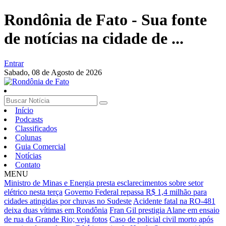
Rondônia de Fato - Sua fonte
de notícias na cidade de ...
Entrar
Sabado,
08 de Agosto de 2026
Início
Podcasts
Classificados
Colunas
Guia Comercial
Notícias
Contato
MENU
Ministro de Minas e Energia presta esclarecimentos sobre setor
elétrico nesta terça
Governo Federal repassa R$ 1,4 milhão para
cidades atingidas por chuvas no Sudeste
Acidente fatal na RO-481
deixa duas vítimas em Rondônia
Fran Gil prestigia Alane em ensaio
de rua da Grande Rio; veja fotos
Caso de policial civil morto após