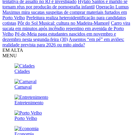
tentativa de assalto no RJ é investigado
Hytalo Santos e marido se
tornam réus por produção de pornografia infantil
Operação Lumus
Maximus mira sucatas suspeitas de comprar materiais furtados em
Porto Velho
Prefeitura realiza heteroidentificação para candidatos
cotistas
Pôr do Sol Musical: cultura no Madeira-Mamoré
Carro vira
sucata em minutos após incêndio repentino em avenida de Porto
Velho
Pé-de-Meia paga estudantes nascidos em novembro e
dezembro nesta segunda-feira (30)
Assentos “em pé” em aviões:
realidade prevista para 2026 ou mito ainda?
EM ALTA
MENU
Cidades
Carnaval
Entretenimento
Porto Velho
Economia