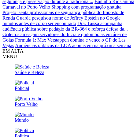
segurança e preservação durante a tradicional...
Bailinho Kids anima
Carnaval no Porto Velho Shopping com programação gratuita
Projeto isenta profissionais de segurança pública do Imposto de
Renda
Guarda pesquisou nome de Jeffrey Epstein no Google
minutos antes de corpo ser encontrado
Dra. Taíssa acompanha
audiência pública sobre pedágio da BR-364 e reforça defesa da...
Grileiros ameaçam servidores do Incra e quilombolas em área de
Goiás
Fórmula 1: Max Verstappen domina e vence o GP de Las
Vegas
Audiências públicas da LOA acontecem na próxima semana
EM ALTA
MENU
Saúde e Beleza
Policial
Porto Velho
Mundo
Política