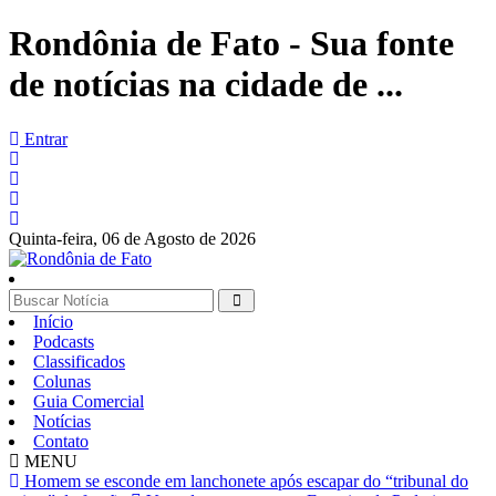
Rondônia de Fato - Sua fonte
de notícias na cidade de ...
Entrar
Quinta-feira,
06 de Agosto de 2026
Início
Podcasts
Classificados
Colunas
Guia Comercial
Notícias
Contato
MENU
Homem se esconde em lanchonete após escapar do “tribunal do