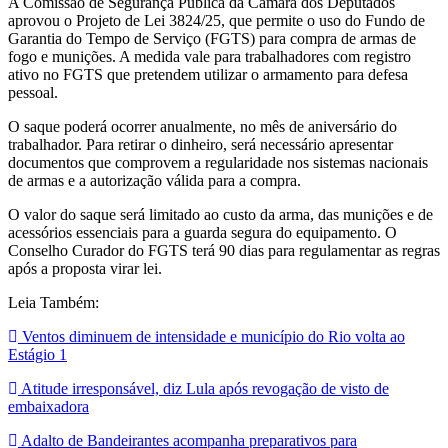
A Comissão de Segurança Pública da Câmara dos Deputados
aprovou o Projeto de Lei 3824/25, que permite o uso do Fundo de
Garantia do Tempo de Serviço (FGTS) para compra de armas de
fogo e munições. A medida vale para trabalhadores com registro
ativo no FGTS que pretendem utilizar o armamento para defesa
pessoal.
O saque poderá ocorrer anualmente, no mês de aniversário do
trabalhador. Para retirar o dinheiro, será necessário apresentar
documentos que comprovem a regularidade nos sistemas nacionais
de armas e a autorização válida para a compra.
O valor do saque será limitado ao custo da arma, das munições e de
acessórios essenciais para a guarda segura do equipamento. O
Conselho Curador do FGTS terá 90 dias para regulamentar as regras
após a proposta virar lei.
Leia Também:
Ventos diminuem de intensidade e município do Rio volta ao
Estágio 1
Atitude irresponsável, diz Lula após revogação de visto de
embaixadora
Adalto de Bandeirantes acompanha preparativos para