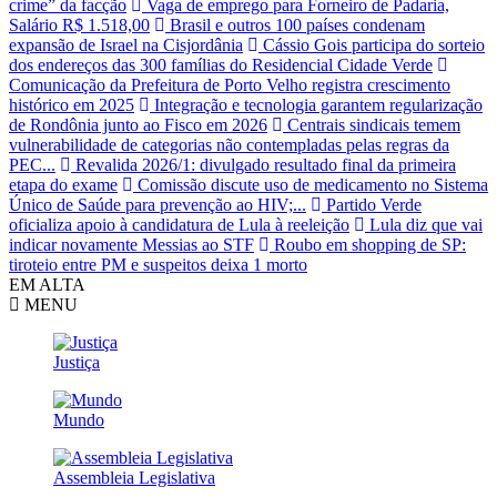
crime” da facção
Vaga de emprego para Forneiro de Padaria,
Salário R$ 1.518,00
Brasil e outros 100 países condenam
expansão de Israel na Cisjordânia
Cássio Gois participa do sorteio
dos endereços das 300 famílias do Residencial Cidade Verde
Comunicação da Prefeitura de Porto Velho registra crescimento
histórico em 2025
Integração e tecnologia garantem regularização
de Rondônia junto ao Fisco em 2026
Centrais sindicais temem
vulnerabilidade de categorias não contempladas pelas regras da
PEC...
Revalida 2026/1: divulgado resultado final da primeira
etapa do exame
Comissão discute uso de medicamento no Sistema
Único de Saúde para prevenção ao HIV;...
Partido Verde
oficializa apoio à candidatura de Lula à reeleição
Lula diz que vai
indicar novamente Messias ao STF
Roubo em shopping de SP:
tiroteio entre PM e suspeitos deixa 1 morto
EM ALTA
MENU
Justiça
Mundo
Assembleia Legislativa