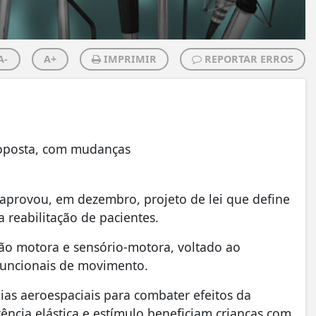
A-
A+
IMPRIMIR
REPORTAR ERROS
oposta, com mudanças
provou, em dezembro, projeto de lei que define
a reabilitação de pacientes.
ação motora e sensório-motora, voltado ao
funcionais de movimento.
gias aeroespaciais para combater efeitos da
ência elástica e estímulo beneficiam crianças com