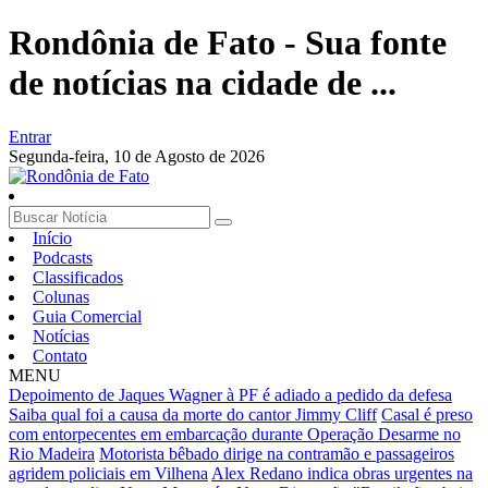
Rondônia de Fato - Sua fonte
de notícias na cidade de ...
Entrar
Segunda-feira,
10 de Agosto de 2026
Início
Podcasts
Classificados
Colunas
Guia Comercial
Notícias
Contato
MENU
Depoimento de Jaques Wagner à PF é adiado a pedido da defesa
Saiba qual foi a causa da morte do cantor Jimmy Cliff
Casal é preso
com entorpecentes em embarcação durante Operação Desarme no
Rio Madeira
Motorista bêbado dirige na contramão e passageiros
agridem policiais em Vilhena
Alex Redano indica obras urgentes na