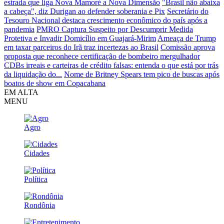
estrada que liga Nova Mamoré a Nova Dimensão
"Brasil não abaixa
a cabeça", diz Durigan ao defender soberania e Pix
Secretário do
Tesouro Nacional destaca crescimento econômico do país após a
pandemia
PMRO Captura Suspeito por Descumprir Medida
Protetiva e Invadir Domicílio em Guajará-Mirim
Ameaça de Trump
em taxar parceiros do Irã traz incertezas ao Brasil
Comissão aprova
proposta que reconhece certificação de bombeiro mergulhador
CDBs irreais e carteiras de crédito falsas: entenda o que está por trás
da liquidação do...
Nome de Britney Spears tem pico de buscas após
boatos de show em Copacabana
EM ALTA
MENU
Agro
Cidades
Política
Rondônia