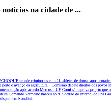
notícias na cidade de ...
CHOQUE prende criminosos com 21 tabletes de drogas após tentativa
erto o avanço da agricultura...
Comissão debate direitos dos povos in
 comemoração após acordo Mercosul-UE
Comissão aprova projeto que o
deira
Comando Vermelho nasceu no ‘Caldeirão do Inferno’ de Ilha Gr
a disputa em Rondônia