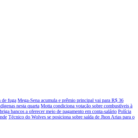
 de fuga
Mega-Sena acumula e prêmio principal vai para R$ 36
dígenas nesta quarta
Motta condiciona votação sobre combustíveis à
briga bancos a oferecer meio de pagamento em conta-salário
Polícia
ande
Técnico do Wolves se posiciona sobre saída de Jhon Arias para o