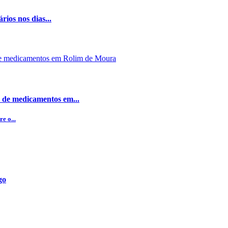
rios nos dias...
 de medicamentos em...
e o...
go