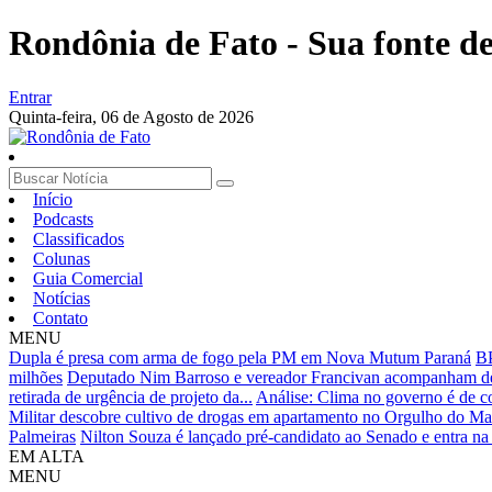
Rondônia de Fato - Sua fonte de 
Entrar
Quinta-feira,
06 de Agosto de 2026
Início
Podcasts
Classificados
Colunas
Guia Comercial
Notícias
Contato
MENU
Dupla é presa com arma de fogo pela PM em Nova Mutum Paraná
BP
milhões
Deputado Nim Barroso e vereador Francivan acompanham de p
retirada de urgência de projeto da...
Análise: Clima no governo é de
Militar descobre cultivo de drogas em apartamento no Orgulho do Ma
Palmeiras
Nilton Souza é lançado pré-candidato ao Senado e entra n
EM ALTA
MENU