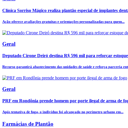
Clínica Sorriso Mágico realiza plantão especial de implantes dentá
Ação oferece avaliações gratuitas e orientações personalizadas para quem...
Geral
Deputado Cirone Deiró destina R$ 596 mil para reforçar estoque
Recurso garantirá abastecimento das unidades de saúde e reforça parceria entr
Geral
PRF em Rondônia prende homem por porte ilegal de arma de fo
Após tentativa de fuga, o indivíduo foi alcançado no perímetro urbano em...
Farmácias de Plantão