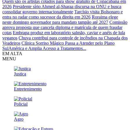
Quem são os artistas cotados para show gratuito de Copacabana em
2026
Presidente sírio Ahmed al-Sharaa discursa na ONU e busca
consolidar governo internacionalmente
Tarcísio visita Bolsonaro e
entra no radar como sucessor da direita em 2026
Roraima elege
neste domingo governador para mandato tampão até 2027
Comissão
aprova proposta que cancela diploma e matrícula de quem fraudar
cotas
Embrapa produz em laboratório salmão, caviar e anéis de lula
veganos
Chuva contribui para controle de incêndios na Chapada dos
Veadeiros
Clínica Sorriso Mágico Passa a Atender pelo Plano
SulAmérica e Amplia Acesso a Tratamentos...
EM ALTA
MENU
Justiça
Entretenimento
Policial
Agro