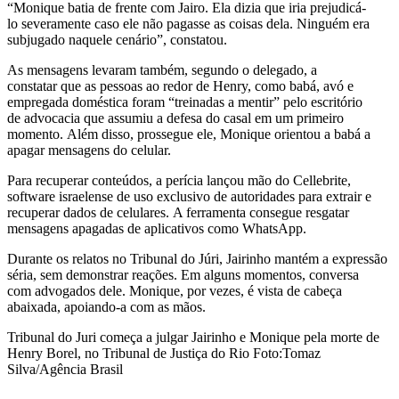
“Monique batia de frente com Jairo. Ela dizia que iria prejudicá-
lo severamente caso ele não pagasse as coisas dela. Ninguém era
subjugado naquele cenário”, constatou.
As mensagens levaram também, segundo o delegado, a
constatar que as pessoas ao redor de Henry, como babá, avó e
empregada doméstica foram “treinadas a mentir” pelo escritório
de advocacia que assumiu a defesa do casal em um primeiro
momento. Além disso, prossegue ele, Monique orientou a babá a
apagar mensagens do celular.
Para recuperar conteúdos, a perícia lançou mão do Cellebrite,
software israelense de uso exclusivo de autoridades para extrair e
recuperar dados de celulares. A ferramenta consegue resgatar
mensagens apagadas de aplicativos como WhatsApp.
Durante os relatos no Tribunal do Júri, Jairinho mantém a expressão
séria, sem demonstrar reações. Em alguns momentos, conversa
com advogados dele. Monique, por vezes, é vista de cabeça
abaixada, apoiando-a com as mãos.
Tribunal do Juri começa a julgar Jairinho e Monique pela morte de
Henry Borel, no Tribunal de Justiça do Rio Foto:Tomaz
Silva/Agência Brasil