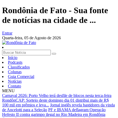
Rondônia de Fato - Sua fonte
de notícias na cidade de ...
Entrar
Quarta-feira,
05 de Agosto de 2026
Início
Podcasts
Classificados
Colunas
Guia Comercial
Notícias
Contato
MENU
Carnaval 2026: Porto Velho terá desfile de blocos nesta terça-feira
RondônCAP: Sorteio deste domingo dia 01 distribui mais de R$
100 mil em prêmios e leva...
Jornal inglês revela bastidores da vinda
de Ancelotti para a Seleção
PF e IBAMA deflagram Operação
Hefesto II contra garimpo ilegal no Rio Madeira em Rondônia