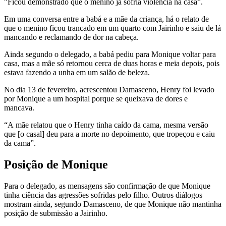
"Ficou demonstrado que o menino já sofria violência na casa”.
Em uma conversa entre a babá e a mãe da criança, há o relato de
que o menino ficou trancado em um quarto com Jairinho e saiu de lá
mancando e reclamando de dor na cabeça.
Ainda segundo o delegado, a babá pediu para Monique voltar para
casa, mas a mãe só retornou cerca de duas horas e meia depois, pois
estava fazendo a unha em um salão de beleza.
No dia 13 de fevereiro, acrescentou Damasceno, Henry foi levado
por Monique a um hospital porque se queixava de dores e
mancava.
“A mãe relatou que o Henry tinha caído da cama, mesma versão
que [o casal] deu para a morte no depoimento, que tropeçou e caiu
da cama”.
Posição de Monique
Para o delegado, as mensagens são confirmação de que Monique
tinha ciência das agressões sofridas pelo filho. Outros diálogos
mostram ainda, segundo Damasceno, de que Monique não mantinha
posição de submissão a Jairinho.