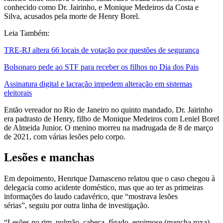
conhecido como Dr. Jairinho, e Monique Medeiros da Costa e
Silva, acusados pela morte de Henry Borel.
Leia Também:
TRE-RJ altera 66 locais de votação por questões de segurança
Bolsonaro pede ao STF para receber os filhos no Dia dos Pais
Assinatura digital e lacração impedem alteração em sistemas
eleitorais
Então vereador no Rio de Janeiro no quinto mandado, Dr. Jairinho
era padrasto de Henry, filho de Monique Medeiros com Leniel Borel
de Almeida Junior. O menino morreu na madrugada de 8 de março
de 2021, com várias lesões pelo corpo.
Lesões e manchas
Em depoimento, Henrique Damasceno relatou que o caso chegou à
delegacia como acidente doméstico, mas que ao ter as primeiras
informações do laudo cadavérico, que “mostrava lesões
sérias”, seguiu por outra linha de investigação.
“Lesões no rim, pulmão, cabeça, fígado, equimose (mancha roxa)