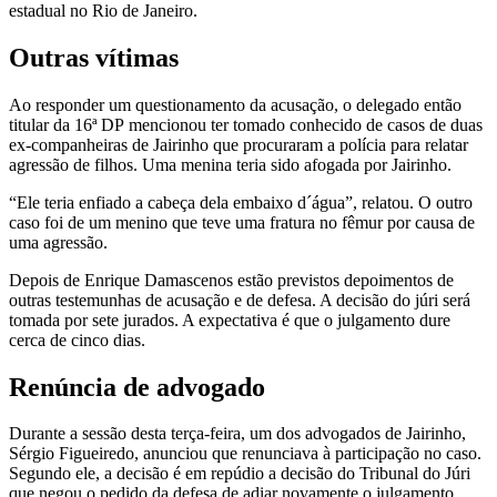
estadual no Rio de Janeiro.
Outras vítimas
Ao responder um questionamento da acusação, o delegado então
titular da 16ª DP mencionou ter tomado conhecido de casos de duas
ex-companheiras de Jairinho que procuraram a polícia para relatar
agressão de filhos. Uma menina teria sido afogada por Jairinho.
“Ele teria enfiado a cabeça dela embaixo d´água”, relatou. O outro
caso foi de um menino que teve uma fratura no fêmur por causa de
uma agressão.
Depois de Enrique Damascenos estão previstos depoimentos de
outras testemunhas de acusação e de defesa. A decisão do júri será
tomada por sete jurados. A expectativa é que o julgamento dure
cerca de cinco dias.
Renúncia de advogado
Durante a sessão desta terça-feira, um dos advogados de Jairinho,
Sérgio Figueiredo, anunciou que renunciava à participação no caso.
Segundo ele, a decisão é em repúdio a decisão do Tribunal do Júri
que negou o pedido da defesa de adiar novamente o julgamento,