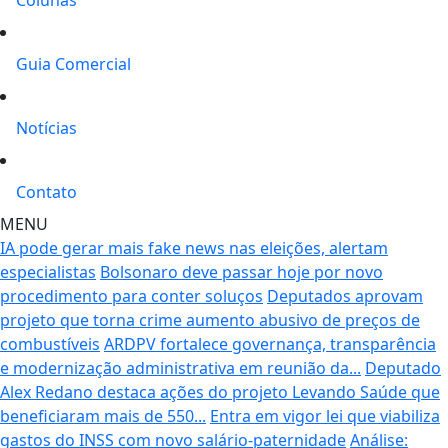
Guia Comercial
Notícias
Contato
MENU
IA pode gerar mais fake news nas eleições, alertam
especialistas
Bolsonaro deve passar hoje por novo
procedimento para conter soluços
Deputados aprovam
projeto que torna crime aumento abusivo de preços de
combustíveis
ARDPV fortalece governança, transparência
e modernização administrativa em reunião da...
Deputado
Alex Redano destaca ações do projeto Levando Saúde que
beneficiaram mais de 550...
Entra em vigor lei que viabiliza
gastos do INSS com novo salário-paternidade
Análise: