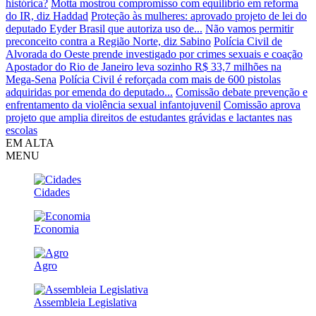
histórica?
Motta mostrou compromisso com equilíbrio em reforma
do IR, diz Haddad
Proteção às mulheres: aprovado projeto de lei do
deputado Eyder Brasil que autoriza uso de...
Não vamos permitir
preconceito contra a Região Norte, diz Sabino
Polícia Civil de
Alvorada do Oeste prende investigado por crimes sexuais e coação
Apostador do Rio de Janeiro leva sozinho R$ 33,7 milhões na
Mega-Sena
Polícia Civil é reforçada com mais de 600 pistolas
adquiridas por emenda do deputado...
Comissão debate prevenção e
enfrentamento da violência sexual infantojuvenil
Comissão aprova
projeto que amplia direitos de estudantes grávidas e lactantes nas
escolas
EM ALTA
MENU
Cidades
Economia
Agro
Assembleia Legislativa