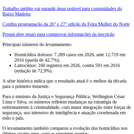
Trabalho inédito vai garantir água potável para comunidades do
Baixo Madeira
Confira programação da 26° e 27° edição da Feira Mulher do Norte
Prouni abre prazo para comprovar informações da inscrição
Principais números do levantamento:
Homicídios dolosos: 7.289 casos em 2026, ante 12.719 em
2016 (queda de 42,7%);
Latrocínios: 160 registros em 2026, contra 591 em 2016
(redução de 72,9%).
A série histórica indica que o resultado atual é o melhor da década
para o primeiro trimestre.
Para o ministro da Justiça e Segurança Pública, Wellington César
Lima e Silva, os números refletem mudanças na estratégia de
enfrentamento à criminalidade, com maior integração entre forças de
segurança, uso intensivo de inteligência e atuação coordenada em
todo o país.
O levantamento também comparou a evolução dos homicídios nos
últimos quatro anos, com as seguintes quedas: