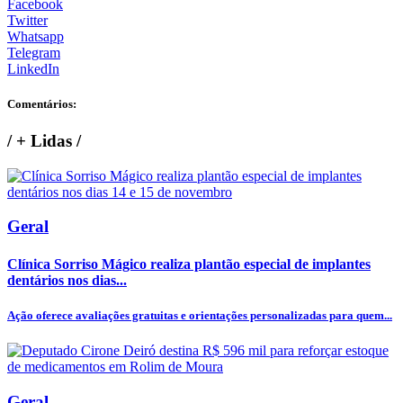
Facebook
Twitter
Whatsapp
Telegram
LinkedIn
Comentários:
/
+ Lidas
/
Geral
Clínica Sorriso Mágico realiza plantão especial de implantes
dentários nos dias...
Ação oferece avaliações gratuitas e orientações personalizadas para quem...
Geral