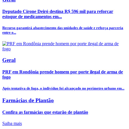
Deputado Cirone Deiró destina R$ 596 mil para reforçar
estoque de medicamentos em...
Recurso garantirá abastecimento das unidades de saúde e reforça parceria
entre o...
Geral
PRF em Rondônia prende homem por porte ilegal de arma de
fogo
Após tentativa de fuga, o indivíduo foi alcançado no perímetro urbano em...
Farmácias de Plantão
Confira as farmácias que estarão de plantão
Saiba mais