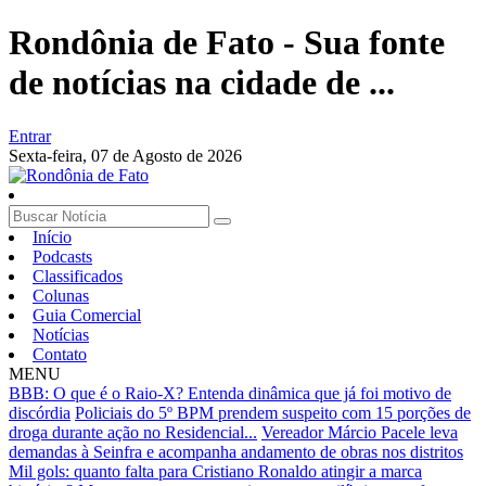
Rondônia de Fato - Sua fonte
de notícias na cidade de ...
Entrar
Sexta-feira,
07 de Agosto de 2026
Início
Podcasts
Classificados
Colunas
Guia Comercial
Notícias
Contato
MENU
BBB: O que é o Raio-X? Entenda dinâmica que já foi motivo de
discórdia
Policiais do 5º BPM prendem suspeito com 15 porções de
droga durante ação no Residencial...
Vereador Márcio Pacele leva
demandas à Seinfra e acompanha andamento de obras nos distritos
Mil gols: quanto falta para Cristiano Ronaldo atingir a marca