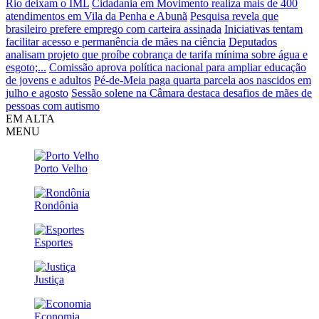
Rio deixam o IML
Cidadania em Movimento realiza mais de 400
atendimentos em Vila da Penha e Abunã
Pesquisa revela que
brasileiro prefere emprego com carteira assinada
Iniciativas tentam
facilitar acesso e permanência de mães na ciência
Deputados
analisam projeto que proíbe cobrança de tarifa mínima sobre água e
esgoto;...
Comissão aprova política nacional para ampliar educação
de jovens e adultos
Pé-de-Meia paga quarta parcela aos nascidos em
julho e agosto
Sessão solene na Câmara destaca desafios de mães de
pessoas com autismo
EM ALTA
MENU
Porto Velho
Rondônia
Esportes
Justiça
Economia