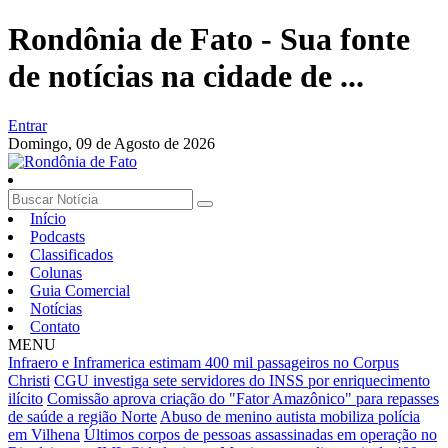
Rondônia de Fato - Sua fonte
de notícias na cidade de ...
Entrar
Domingo,
09 de Agosto de 2026
Início
Podcasts
Classificados
Colunas
Guia Comercial
Notícias
Contato
MENU
Infraero e Inframerica estimam 400 mil passageiros no Corpus
Christi
CGU investiga sete servidores do INSS por enriquecimento
ilícito
Comissão aprova criação do "Fator Amazônico" para repasses
de saúde a região Norte
Abuso de menino autista mobiliza polícia
em Vilhena
Últimos corpos de pessoas assassinadas em operação no