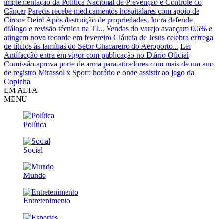
implementação da Política Nacional de Prevenção e Controle do
Câncer
Parecis recebe medicamentos hospitalares com apoio de
Cirone Deiró
Após destruição de propriedades, Incra defende
diálogo e revisão técnica na TI...
Vendas do varejo avançam 0,6% e
atingem novo recorde em fevereiro
Cláudia de Jesus celebra entrega
de títulos às famílias do Setor Chacareiro do Aeroporto...
Lei
Antifacção entra em vigor com publicação no Diário Oficial
Comissão aprova porte de arma para atiradores com mais de um ano
de registro
Mirassol x Sport: horário e onde assistir ao jogo da
Copinha
EM ALTA
MENU
Política
Social
Mundo
Entretenimento