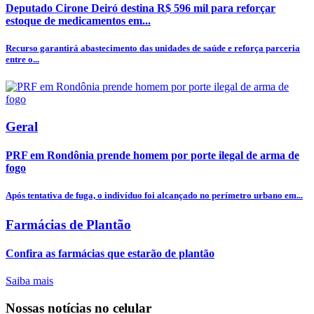
Deputado Cirone Deiró destina R$ 596 mil para reforçar
estoque de medicamentos em...
Recurso garantirá abastecimento das unidades de saúde e reforça parceria
entre o...
Geral
PRF em Rondônia prende homem por porte ilegal de arma de
fogo
Após tentativa de fuga, o indivíduo foi alcançado no perímetro urbano em...
Farmácias de Plantão
Confira as farmácias que estarão de plantão
Saiba mais
Nossas notícias
no celular