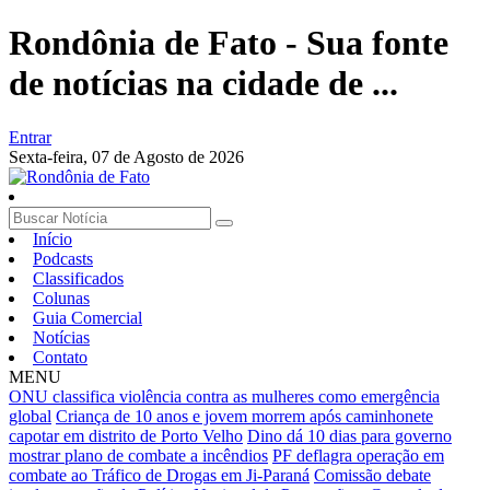
Rondônia de Fato - Sua fonte
de notícias na cidade de ...
Entrar
Sexta-feira,
07 de Agosto de 2026
Início
Podcasts
Classificados
Colunas
Guia Comercial
Notícias
Contato
MENU
ONU classifica violência contra as mulheres como emergência
global
Criança de 10 anos e jovem morrem após caminhonete
capotar em distrito de Porto Velho
Dino dá 10 dias para governo
mostrar plano de combate a incêndios
PF deflagra operação em
combate ao Tráfico de Drogas em Ji-Paraná
Comissão debate