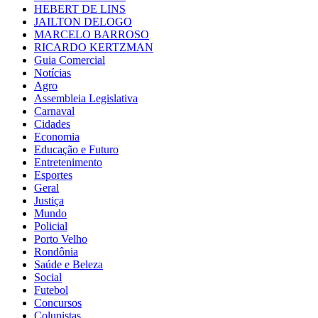
HEBERT DE LINS
JAILTON DELOGO
MARCELO BARROSO
RICARDO KERTZMAN
Guia Comercial
Notícias
Agro
Assembleia Legislativa
Carnaval
Cidades
Economia
Educação e Futuro
Entretenimento
Esportes
Geral
Justiça
Mundo
Policial
Porto Velho
Rondônia
Saúde e Beleza
Social
Futebol
Concursos
Colunistas