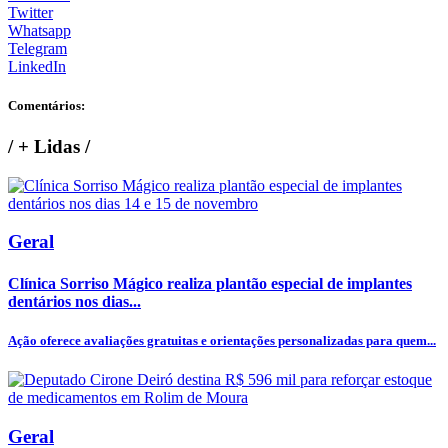
Twitter
Whatsapp
Telegram
LinkedIn
Comentários:
/
+ Lidas
/
Geral
Clínica Sorriso Mágico realiza plantão especial de implantes
dentários nos dias...
Ação oferece avaliações gratuitas e orientações personalizadas para quem...
Geral