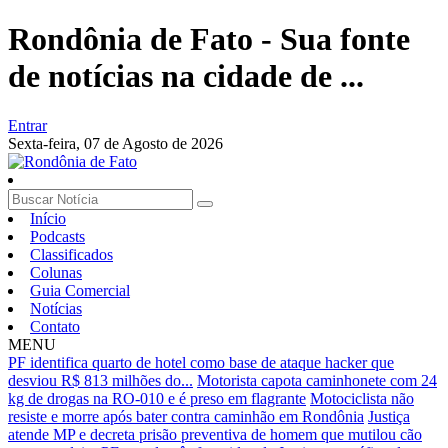
Rondônia de Fato - Sua fonte
de notícias na cidade de ...
Entrar
Sexta-feira,
07 de Agosto de 2026
Início
Podcasts
Classificados
Colunas
Guia Comercial
Notícias
Contato
MENU
PF identifica quarto de hotel como base de ataque hacker que
desviou R$ 813 milhões do...
Motorista capota caminhonete com 24
kg de drogas na RO-010 e é preso em flagrante
Motociclista não
resiste e morre após bater contra caminhão em Rondônia
Justiça
atende MP e decreta prisão preventiva de homem que mutilou cão