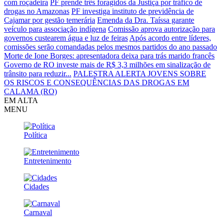
com roçadeira
PF prende três foragidos da Justiça por tráfico de
drogas no Amazonas
PF investiga instituto de previdência de
Cajamar por gestão temerária
Emenda da Dra. Taíssa garante
veículo para associação indígena
Comissão aprova autorização para
governos custearem água e luz de feiras
Após acordo entre líderes,
comissões serão comandadas pelos mesmos partidos do ano passado
Morte de Ione Borges: apresentadora deixa para trás marido francês
Governo de RO investe mais de R$ 3,3 milhões em sinalização de
trânsito para reduzir...
PALESTRA ALERTA JOVENS SOBRE
OS RISCOS E CONSEQUÊNCIAS DAS DROGAS EM
CALAMA (RO)
EM ALTA
MENU
Política
Entretenimento
Cidades
Carnaval