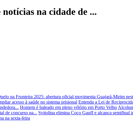
notícias na cidade de ...
uelo na Fronteira 2025: abertura oficial movimenta Guajará-Mirim nesta
liar acesso à saúde no sistema prisional
Entenda a Lei de Reciprocid
ndedora...
Homem é baleado em pleno vélório em Porto Velho
Alcolum
tal de concurso na...
Svitolina elimina Coco Gauff e alcança semifinal 
a na sexta-feira