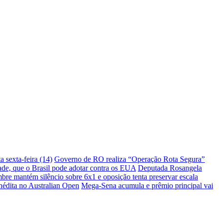
 sexta-feira (14)
Governo de RO realiza “Operação Rota Segura”
ade, que o Brasil pode adotar contra os EUA
Deputada Rosangela
bre mantém silêncio sobre 6x1 e oposição tenta preservar escala
inédita no Australian Open
Mega-Sena acumula e prêmio principal vai