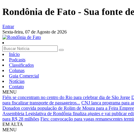
Rondônia de Fato - Sua fonte de 
Entrar
Sexta-feira,
07 de Agosto de 2026
Início
Podcasts
Classificados
Colunas
Guia Comercial
Notícias
Contato
MENU
Fiéis se concentram no centro do Rio para celebrar dia de São Jorge
D
para fiscalizar transporte de passageiros...
CNJ lança programa para amp
Donadon convida população de Rolim de Moura para a Feira Empree
Assembleia Legislativa de Rondônia finaliza ajustes e vai publicar edi
para R$ 28 milhões
Fies: convocação para vagas remanescentes termin
EM ALTA
MENU