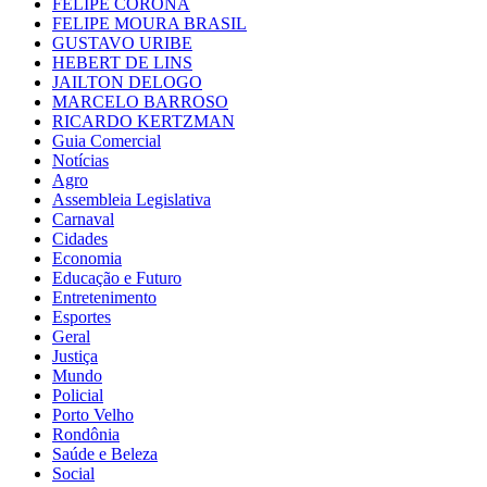
FELIPE CORONA
FELIPE MOURA BRASIL
GUSTAVO URIBE
HEBERT DE LINS
JAILTON DELOGO
MARCELO BARROSO
RICARDO KERTZMAN
Guia Comercial
Notícias
Agro
Assembleia Legislativa
Carnaval
Cidades
Economia
Educação e Futuro
Entretenimento
Esportes
Geral
Justiça
Mundo
Policial
Porto Velho
Rondônia
Saúde e Beleza
Social