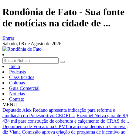
Rondônia de Fato - Sua fonte
de notícias na cidade de ...
Entrar
Sabado,
08 de Agosto de 2026
Início
Podcasts
Classificados
Colunas
Guia Comercial
Notícias
Contato
MENU
Deputado Alex Redano apresenta indicação para reforma e
ampliação do Poliesportivo CEDEL...
Ezequiel Neiva garante R$
434 mil para construção de cobertura e calçamento do CRAS de...
Depoimento de Vorcaro na CPMI ficará para depois do Carnaval,
diz Viana
Comissão aprova criação de programa de incentivo ao