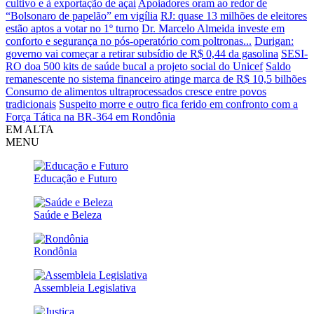
cultivo e à exportação de açaí
Apoiadores oram ao redor de
“Bolsonaro de papelão” em vigília
RJ: quase 13 milhões de eleitores
estão aptos a votar no 1º turno
Dr. Marcelo Almeida investe em
conforto e segurança no pós-operatório com poltronas...
Durigan:
governo vai começar a retirar subsídio de R$ 0,44 da gasolina
SESI-
RO doa 500 kits de saúde bucal a projeto social do Unicef
Saldo
remanescente no sistema financeiro atinge marca de R$ 10,5 bilhões
Consumo de alimentos ultraprocessados cresce entre povos
tradicionais
Suspeito morre e outro fica ferido em confronto com a
Força Tática na BR-364 em Rondônia
EM ALTA
MENU
Educação e Futuro
Saúde e Beleza
Rondônia
Assembleia Legislativa